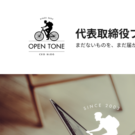
コ
ン
テ
代表取締役
ン
ツ
まだないものを、まだ届
へ
ス
キ
ッ
プ