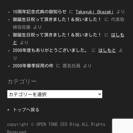
10周年記念式典の御知らせ
に
Takayuki Okazaki
より
御誕生日祝って頂きました！＆祝いました！
に
代表取
締役佐藤
より
御誕生日祝って頂きました！＆祝いました！
に
はしも
と
より
2008年度もありがとうございました。
に
はしもと
よ
り
2008年春季採用の件
に
匿名社員
より
カテゴリー
カ
テ
トップへ戻る
ゴ
リ
ー
copyright © OPEN TONE CEO Blog.ALL Rights
Reserved.