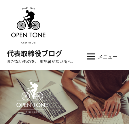
コ
ン
テ
ン
ツ
へ
代表取締役ブログ
ス
メニュー
キ
まだないものを、まだ届かない所へ。
ッ
プ