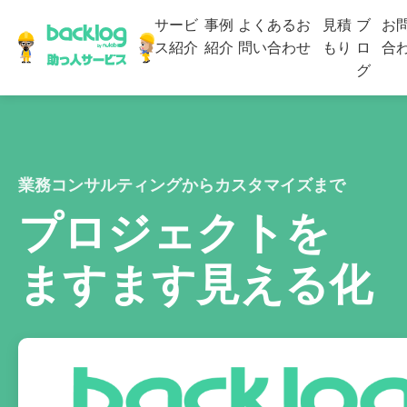
サービ
事例
よくあるお
見積
ブ
お
ス紹介
紹介
問い合わせ
もり
ロ
合
グ
業務コンサルティングからカスタマイズまで
プロジェクトを
ますます見える化