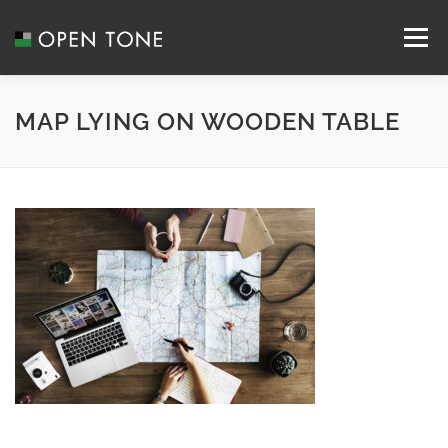
メニュー
ABOUT US
SERVICE
RECRUIT
MAP LYING ON WOODEN TABLE
SYSTEM INTEGRATION
NEWS
CONTACT
COMPANY
ACCESS