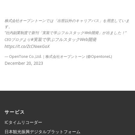
株式会社オープントーンでは「出世以外のキャリアパス」を用意していま
す。
”社内副業制度で新刊「実装で学ぶフルスタックWeb開発」が出ました！”
#実装で学ぶフルスタックWeb開発
CEOブログより
https://t.co/ZcCNvvxGoX
— OpenTone Co.,Ltd.｜株式会社オープントーン (@OpentoneL)
December 20, 2023
サービス
ICタイムリコーダー
日本観光振興デジタルプラットフォーム