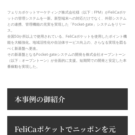
フェリカポケットマーケティング株式会社様（以下：FPM）がFeliCaポケ
ットの管理システムを一新。新型端末への対応だけでなく、外部システム
との連携、管理機能の充実を実現した「Pocket-gate」システムをリリー
ス。
全国50か所以上で使用されている、FeliCaポケットを使用したポイント機
能を大幅強化。地域活性化や自治体サービス向上の、さらなる実現を図る
べく新基盤へ更改。
その新基盤となるPocket-gateシステムの開発を株式会社オープントーン
（以下：オープントーン）が全面的に支援。短期間での開発と安定した本
番稼動を実現した。
本事例の御紹介
FeliCaポケットでニッポンを元