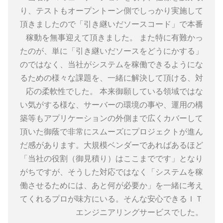
り、テストもオープントーン側でしっかり実施して
頂きましたので「引き継いだソースコード」で本番
稼動を無事迎えて頂きました。 また特に有難かっ
たのが、単に「引き継いだソースをどうにかする」
のではなく、当社がシステムを稼働できるようにな
るための様々な課題を、一緒に解決して頂ける、対
応の柔軟性でした。 本来御願している領域ではな
い気がする様な、サーバーの環境の事や、運用の構
築等もアプリケーションの外側まで広くカバーして
頂いた御蔭で非常にスムーズにプロジェクトが進ん
だ感があります。大規模ベンダーであればあるほど
「当社の役割（御見積り）はここまでです」となり
がちですが、そうした対応ではなく「システムを稼
働させるためには、あと何が必要か」を一緒に考え
てくれるプロが味方にいる。そんな安心できるＩＴ
エンジニアリングサービスでした。