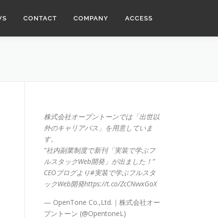
WS
CONTACT
COMPANY
ACCESS
株式会社オープントーンでは「出世以
外のキャリアパス」を用意していま
す。
”社内副業制度で新刊「実装で学ぶフ
ルスタックWeb開発」が出ました！”
CEOブログより
#実装で学ぶフルスタ
ックWeb開発
https://t.co/ZcCNvvxGoX
— OpenTone Co.,Ltd.｜株式会社オー
プントーン (@OpentoneL)