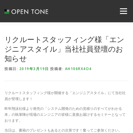
メニュー
ABOUT US
SERVICE
RECRUIT
リクルートスタッフィング様「エン
ジニアスタイル」当社社員登壇のお
知らせ
SYSTEM INTEGRATION
NEWS
CONTACT
投稿日:
2019年3月19日
投稿者:
AH106RX4O4
COMPANY
ACCESS
リクルートスタッフィング様が開催する「エンジニアスタイル」にて当社社
員が登壇します！
昨年翔泳社様より発売の「システム開発のための見積りのすべてがわかる
本」の執筆陣が現場のエンジニアの皆様に直接お届けするセミナーとなって
おります。
当日は、書籍のプレゼントもあるとの次第です！奮ってご参加ください。