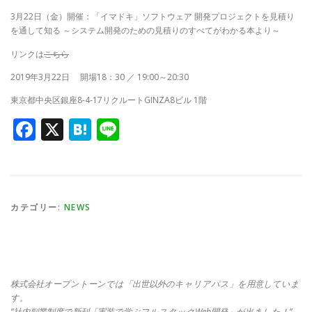
3月22日（金）開催：「イマドキ」ソフトウェア 開発プロジェクトを見積り
を通して知る ～システム開発のための見積りのすべてがわかる本より～
リンクは
こちら
2019年3月22日 開場18：30 ／ 19:00～20:30
東京都中央区銀座8-4-17リクルートGINZA8ビル 1階
Facebook
X
Hatena
Line
カテゴリー:
NEWS
株式会社オープントーンでは「出世以外のキャリアパス」を用意していま
す。
”社内副業制度で新刊「実装で学ぶフルスタックWeb開発」が出ました！”