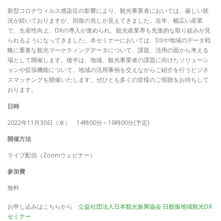
新型コロナウィルス感染症の影響により、観光事業者においては、厳しい状
況が続いておりますが、回復の兆しが見えてきました。近年、幅広い産業
で、生産性向上、DXの導入が進められ、観光産業界も先進的な取り組みが見
られるようになってきました。本セミナーにおいては、DXや地域のデータ戦
略に重要な観光マーケティングデータについて、課題、活用の面から考える
場として開催します。後半は、地域、観光事業者の課題に向けたソリューシ
ョンや拡張機能について、地域の活用事例を交えながらご紹介を行うビジネ
スマッチングを開催いたします。ぜひとも多くの皆様のご視聴をお待ちして
おります。
日時
2022年11月30日（水） 14時00分～16時00分(予定)
開催方法
ライブ配信（Zoomウェビナー）
参加費
無料
お申し込みはこちらから
公益社団法人日本観光振興協会 日観振地域観光DX
セミナー