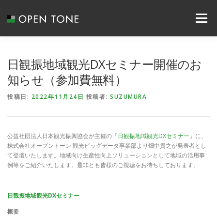
メニュー
ABOUT US
SERVICE
RECRUIT
日観振地域観光DXセミナー開催のお
知らせ（参加費無料）
SYSTEM INTEGRATION
NEWS
CONTACT
投稿日:
2022年11月24日
投稿者:
SUZUMURA
COMPANY
ACCESS
公益社団法人日本観光振興協会が主催の「
日観振地域観光DXセミナー
」に、
株式会社オープントーン 観光ビッグデータ事業部より畑中貴之が発表者とし
て登壇いたします。地域向け生産性向上ソリューションとして地域の活用事
例等をご紹介いたします。是非とも皆様のご視聴をお待ちしております。
日観振地域観光DXセミナー
概要