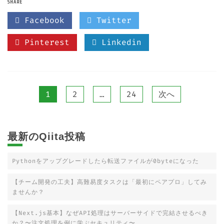
SHARE
Facebook
Twitter
Pinterest
Linkedin
1
2
…
24
次へ
投
稿
最新のQiita投稿
の
Pythonをアップグレードしたら転送ファイルが0byteになった
ペ
【チーム開発の工夫】高難易度タスクは「最初にペアプロ」してみ
ー
ませんか？
【Next.js基本】なぜAPI処理はサーバーサイドで完結させるべき
ジ
か？〜注文処理を例に学ぶセキュリティ〜