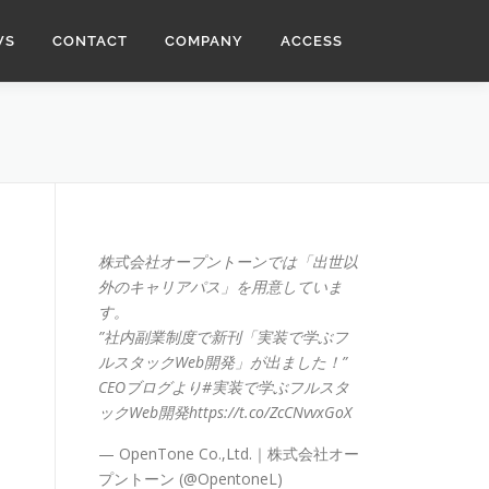
WS
CONTACT
COMPANY
ACCESS
株式会社オープントーンでは「出世以
外のキャリアパス」を用意していま
す。
”社内副業制度で新刊「実装で学ぶフ
ルスタックWeb開発」が出ました！”
CEOブログより
#実装で学ぶフルスタ
ックWeb開発
https://t.co/ZcCNvvxGoX
— OpenTone Co.,Ltd.｜株式会社オー
プントーン (@OpentoneL)