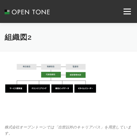
メニュー
ABOUT US
SERVICE
RECRUIT
組織図2
SYSTEM INTEGRATION
NEWS
CONTACT
COMPANY
ACCESS
株式会社オープントーンでは「出世以外のキャリアパス」を用意していま
す。