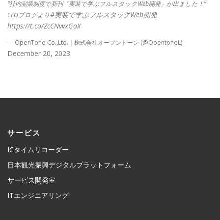
”社内副業制度で新刊「実装で学ぶフルスタックWeb開発」が出ました！”
#実装で学ぶフルスタックWeb開発
CEOブログより
https://t.co/ZcCNvvxGoX
— OpenTone Co.,Ltd.｜株式会社オープントーン (@OpentoneL)
December 20, 2023
サービス
ICタイムリコーダー
日本観光振興デジタルプラットフォーム
サービス開発室
ITエンジニアリング