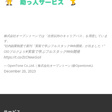
株式会社オープントーンでは「出世以外のキャリアパス」を用意していま
す。
”社内副業制度で新刊「実装で学ぶフルスタックWeb開発」が出ました！”
#実装で学ぶフルスタックWeb開発
CEOブログより
https://t.co/ZcCNvvxGoX
— OpenTone Co.,Ltd.｜株式会社オープントーン (@OpentoneL)
December 20, 2023
サービス